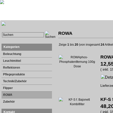
ROWA
Zeige
1
bis
20
(von insgesamt
24
Artike
Kategorien
Beleuchtung
ROWA
Leuchtmittel
12,5
Reflektoren
( inkl. 
Pflegeprodukte
Technik/Zubehör
Lieferze
Flipper
ROWA
KF-S 
Zubehör
48,2
( inkl. 
Kontakt