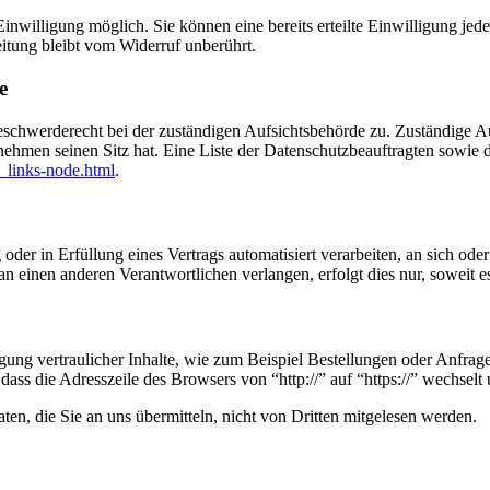
nwilligung möglich. Sie können eine bereits erteilte Einwilligung jede
itung bleibt vom Widerruf unberührt.
e
eschwerderecht bei der zuständigen Aufsichtsbehörde zu. Zuständige Au
nehmen seinen Sitz hat. Eine Liste der Datenschutzbeauftragten sow
_links-node.html
.
oder in Erfüllung eines Vertrags automatisiert verarbeiten, an sich od
n einen anderen Verantwortlichen verlangen, erfolgt dies nur, soweit e
ung vertraulicher Inhalte, wie zum Beispiel Bestellungen oder Anfrage
dass die Adresszeile des Browsers von “http://” auf “https://” wechsel
en, die Sie an uns übermitteln, nicht von Dritten mitgelesen werden.