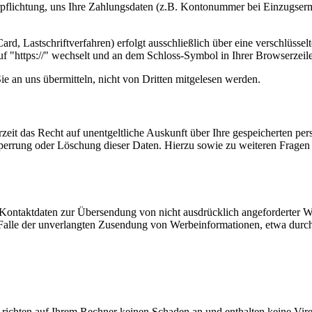
erpflichtung, uns Ihre Zahlungsdaten (z.B. Kontonummer bei Einzugser
rd, Lastschriftverfahren) erfolgt ausschließlich über eine verschlüss
auf "https://" wechselt und an dem Schloss-Symbol in Ihrer Browserzeile
e an uns übermitteln, nicht von Dritten mitgelesen werden.
zeit das Recht auf unentgeltliche Auskunft über Ihre gespeicherten 
Sperrung oder Löschung dieser Daten. Hierzu sowie zu weiteren Frage
Kontaktdaten zur Übersendung von nicht ausdrücklich angeforderter W
 im Falle der unverlangten Zusendung von Werbeinformationen, etwa dur
 richten auf Ihrem Rechner keinen Schaden an und enthalten keine Vire